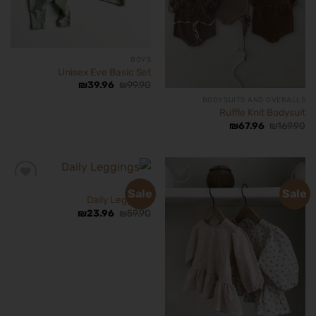
BOYS
Unisex Eve Basic Set
₪
39.96
₪
99.90
BODYSUITS AND OVERALLS
Ruffle Knit Bodysuit
₪
67.96
₪
169.90
BOYS
Sale
Sale
Daily Leggings
₪
23.96
₪
59.90
הוסף
הוסף
לרשימת
לרשימת
המשאלות
המשאלות