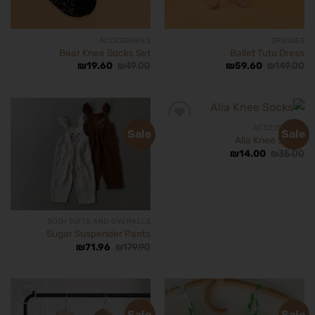
ACCESSORIES
DRESSES
Bear Knee Socks Set
Ballet Tutu Dress
₪
19.60
₪
49.00
₪
59.60
₪
149.00
ACCESSORIES
Sale
Sale
Alia Knee Socks
₪
14.00
₪
35.00
הוסף
הוסף
לרשימת
לרשימת
המשאלות
המשאלות
BODYSUITS AND OVERALLS
Sugar Suspender Pants
₪
71.96
₪
179.90
Sale
Sale