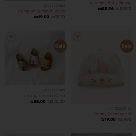
Veronica Baby Blouse
ACCESSORIES
₪
55.96
₪
139.90
Pompom Summer Socks
₪
19.00
₪
39.90
Sale
Sale
הוסף
הוסף
לרשימת
לרשימת
המשאלות
המשאלות
ACCESSORIES
סנדלים רצועות אבזמים
₪
88.00
₪
220.00
ACCESSORIES
Bunny Summer Hat
₪
19.00
₪
59.90