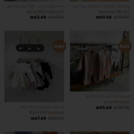
BASIC COLLECTION - LIMITED EDITION
BASIC COLLECTION - LIMITED EDITION
Alma Blue Tracksuit
Camel Waffle Set
₪
63.60
₪
159.00
₪
59.60
₪
149.00
Sale
Sale
הוסף
הוסף
לרשימת
לרשימת
המשאלות
המשאלות
BODYSUITS AND OVERALLS
Luna Overalls
₪
55.60
₪
139.00
BODYSUITS AND OVERALLS
Romi Frill Bodysuit
₪
67.60
₪
169.00