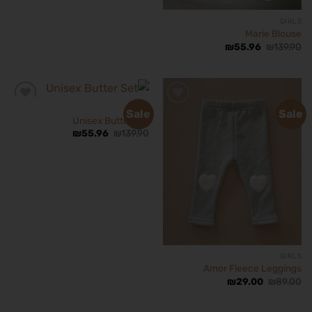
GIRLS
Marie Blouse
₪
55.96
₪
139.90
BOYS
Sale
Sale
Unisex Butter Set
₪
55.96
₪
139.90
הוסף
הוסף
לרשימת
לרשימת
המשאלות
המשאלות
GIRLS
Amor Fleece Leggings
₪
29.00
₪
89.00