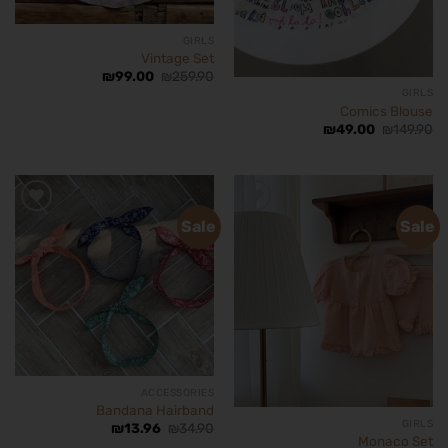
GIRLS
Vintage Set
₪
99.00
₪
259.90
GIRLS
Comics Blouse
₪
49.00
₪
149.90
Sale
Sale
הוסף
הוסף
לרשימת
לרשימת
המשאלות
המשאלות
ACCESSORIES
Bandana Hairband
GIRLS
₪
13.96
₪
34.90
Monaco Set