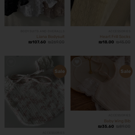
BODYSUITS AND OVERALLS
ACCESSORIES
Liana Bodysuit
Heart Frill Socks
₪
107.60
₪
269.00
₪
18.00
₪
45.00
Sale
Sale
הוסף
הוסף
לרשימת
לרשימת
המשאלות
המשאלות
ACCESSORIES
Baby Wing Bib
₪
35.60
₪
89.00
ACCESSORIES