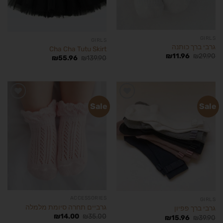
GIRLS
GIRLS
גרבי ברך כותנה
Cha Cha Tutu Skirt
₪
11.96
₪
29.90
₪
55.96
₪
139.90
Sale
Sale
הוסף
הוסף
לרשימת
לרשימת
המשאלות
המשאלות
ACCESSORIES
GIRLS
גרביים תחרה סיומת מלמלה
גרבי ברך פפיון
₪
14.00
₪
35.00
₪
15.96
₪
39.90