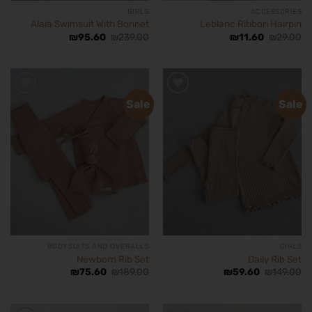
GIRLS
ACCESSORIES
Alaia Swimsuit With Bonnet
Leblanc Ribbon Hairpin
₪
95.60
₪
239.00
₪
11.60
₪
29.00
Sale
Sale
הוסף
הוסף
לרשימת
לרשימת
המשאלות
המשאלות
BODYSUITS AND OVERALLS
GIRLS
Newborn Rib Set
Daily Rib Set
₪
75.60
₪
189.00
₪
59.60
₪
149.00