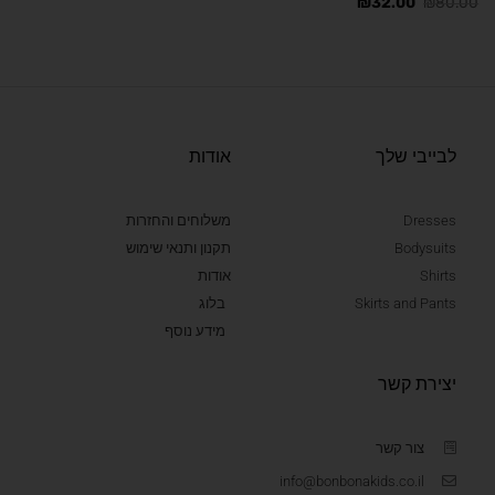
₪
32.00
₪
80.00
לבייבי שלך
אודות
Dresses
משלוחים והחזרות
Bodysuits
תקנון ותנאי שימוש
Shirts
אודות
Skirts and Pants
בלוג
מידע נוסף
יצירת קשר
צור קשר
info@bonbonakids.co.il