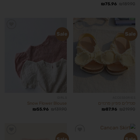
₪
75.96
₪
189.90
Sale
Sale
הוסף
הוסף
לרשימת
לרשימת
המשאלות
המשאלות
GIRLS
ACCESSORIES
סנדלים פפיון פרנזים
Snow Flower Blouse
₪
55.96
₪
139.90
₪
87.96
₪
219.90
GIRLS
Sale
Sale