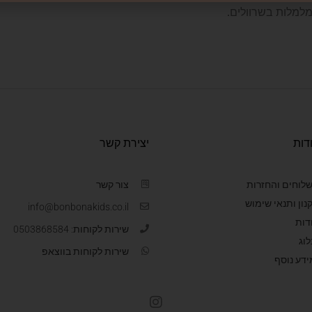
מלמלות בשרוולים.
דות
יצירת קשר
לוחים והחזרות
צור קשר
נון ותנאי שימוש
info@bonbonakids.co.il
דות
שירות לקוחות: 0503868584
לוג
שירות לקוחות בווצאפ
ידע נוסף