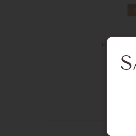
Bodysuits and over
S