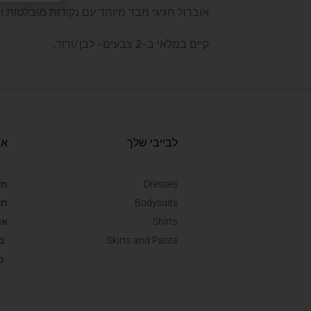
אוברול חגיגי מבד מיוחד עם נקודות מובלטות ו
קיים במלאי ב-2 צבעים- לבן/ורוד.
לבייבי שלך
או
Dresses
מש
Bodysuits
תק
Shirts
או
Skirts and Pants
ב
מ