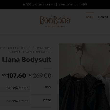
60% הנחה על כל האתר | משלוחים חינם מעל ₪500
SALE
Basics
עמוד הבית
/
/
ABY COLLECTION
BODYSUITS AND OVERALLS
Liana Bodysuit
הוסף
לרשימת
₪
107.60
₪
269.00
המשאלות
צבע
מידה