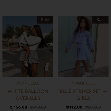
Sale
Sale
COMME ELLE
COMME ELLE
WHITE BALLOON
BLUE STRIPES SET –
OVERALLS
GIRLS
₪
156.00
₪
390.00
₪
112.00
₪
280.00