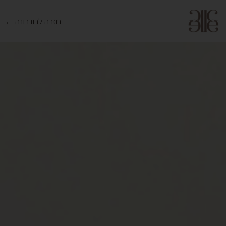
חזרה לבונבונה ←