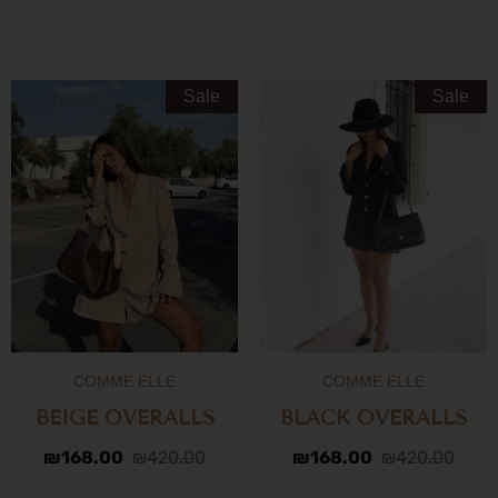
Sale
Sale
COMME ELLE
COMME ELLE
BEIGE OVERALLS
BLACK OVERALLS
₪
168.00
₪
420.00
₪
168.00
₪
420.00