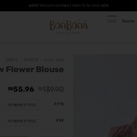
60% הנחה על כל האתר | משלוחים חינם מעל ₪500
SALE
Basics
עמוד הבית
/
SHIRTS
/
GIRLS
 Flower Blouse
הוסף
₪
55.96
₪
139.90
לרשימת
המשאלות
מידה
צבע