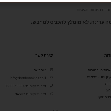
יים נפוחות חגיגיות.
ה עדינה, לא מומלץ להכניס למייבש.
דות
יצירת קשר
לוחים והחזרות
צור קשר
נון ותנאי שימוש
info@bonbonakids.co.il
דות
שירות לקוחות: 0503868584
לוג
שירות לקוחות בווצאפ
ידע נוסף