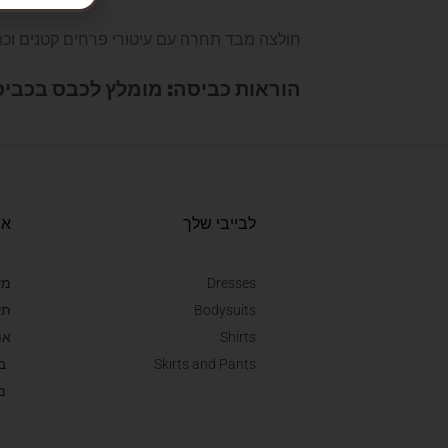
חולצה מבד תחרה עם עיטורי פרחים קטנים וכתפ
הוראות כביסה: מומלץ לכבס בכביס
לבייבי שלך
או
Dresses
מש
Bodysuits
תק
Shirts
או
Skirts and Pants
ב
מ