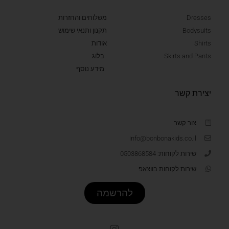
Dresses
משלוחים והחזרות
Bodysuits
תקנון ותנאי שימוש
Shirts
אודות
Skirts and Pants
בלוג
מידע נוסף
יצירת קשר
צור קשר
info@bonbonakids.co.il
שירות לקוחות: 0503868584
שירות לקוחות בווצאפ
להרשמה