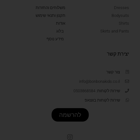
Dresses
משלוחים והחזרות
Bodysuits
תקנון ותנאי שימוש
Shirts
אודות
Skirts and Pants
בלוג
מידע נוסף
יצירת קשר
צור קשר
info@bonbonakids.co.il
שירות לקוחות: 0503868584
שירות לקוחות בווצאפ
להרשמה