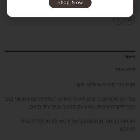
Shop Now
קטגוריות:
Swimwear
,
SALE
,
Girls
תיאור
מידע נוסף
הקיץ כבר פה! והוא מלא שיק!
בגד-ים שלם עם כיווצים לאורך המותן והכתפיים עם מחשוף בגב
מבד לייקרה איכותי, מגיע עם סרט כיווצים ורוד תואם.
הוראות כביסה: מומלצת כביסה ידנית, לא מומלץ להכניס
למייבש.