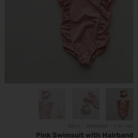
עמוד הבית
/
SWIMWEAR
/
GIRLS
Pink Swimsuit with Hairband