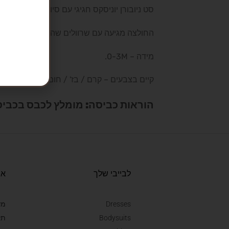
סט ניובורן יוניסקס חגיגי עם סיומת מסולסלת מיוחדת המורכבת מ-3 חלקים – 
החולצה מגיעה עם שרוולים שהופכים לכפפות לה
מידה – 0-3M.
קיים בצבעים – קרם / בז' / חום קאמל.
הוראות כביסה: מומלץ לכבס בכביסה עדינה (30 מעלות ללא סחיטה), לא מ
לבייבי שלך
או
Dresses
מש
Bodysuits
תק