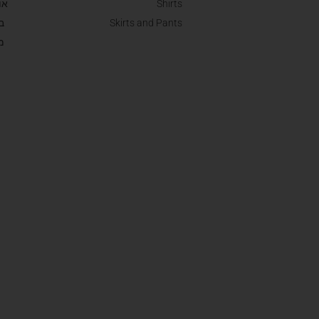
Shirts
או
Skirts and Pants
ב
מ