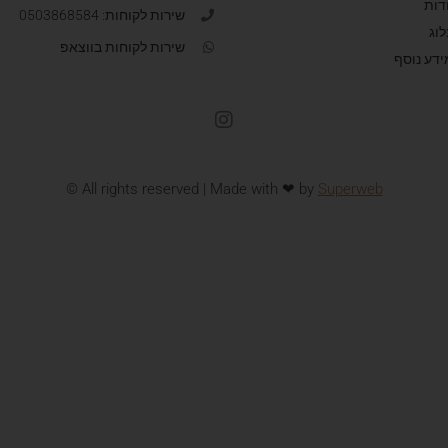
דות
שירות לקוחות: 0503868584
לוג
שירות לקוחות בווצאפ
ידע נוסף
© All rights reserved | Made with ❤ by
Superweb