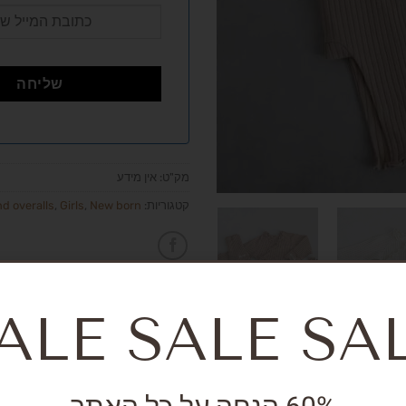
מק"ט:
אין מידע
קטגוריות:
New born
,
Girls
,
d overalls
ALE SALE SA