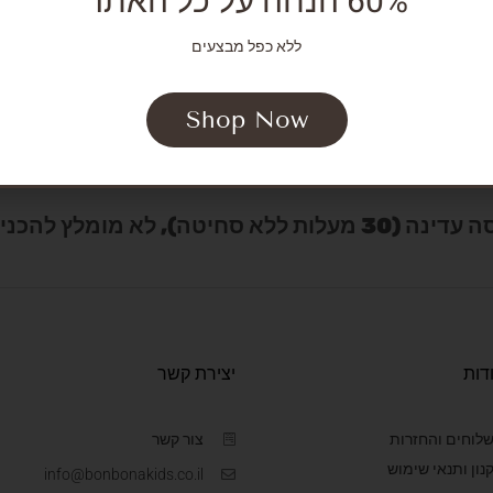
60% הנחה על כל האתר
חולצת מעטפת + מכנס+ כובע תואם.
ללא כפל מבצעים
גנה ושמירה מציפורניים של התינוק.
Shop Now
ומלץ להכניס למייבש.
דות
יצירת קשר
לוחים והחזרות
צור קשר
נון ותנאי שימוש
info@bonbonakids.co.il