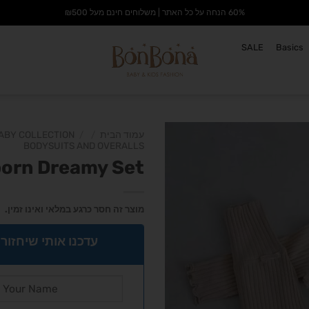
60% הנחה על כל האתר | משלוחים חינם מעל ₪500
SALE
Basics
עמוד הבית
/
/
ABY COLLECTION
BODYSUITS AND OVERALLS
orn Dreamy Set
הוסף
לרשימת
מוצר זה חסר כרגע במלאי ואינו זמין.
המשאלות
עדכנו אותי שיחזור