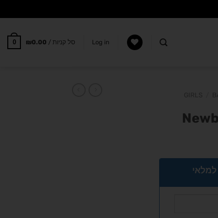
0
Log in
סל קניות /
0.00
₪
GIRLS
/
B
Newb
 למלאי