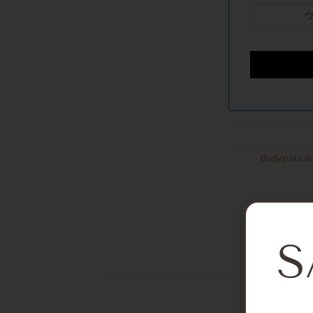
Bodysuits an
S