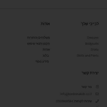
לבייבי שלך
אודות
Dresses
משלוחים והחזרות
Bodysuits
תקנון ותנאי שימוש
Shirts
אודות
Skirts and Pants
בלוג
מידע נוסף
יצירת קשר
צור קשר
info@bonbonakids.co.il
שירות לקוחות: 0503868584