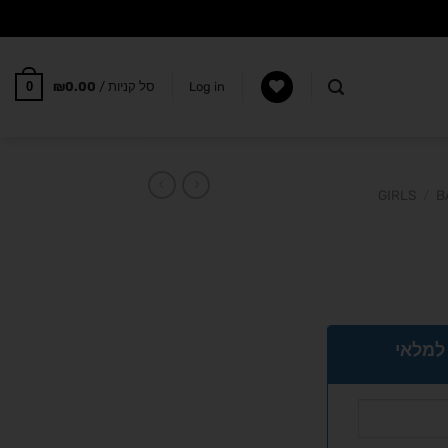
0
Log in
סל קניות /
0.00
₪
GIRLS
/
B
 למלאי