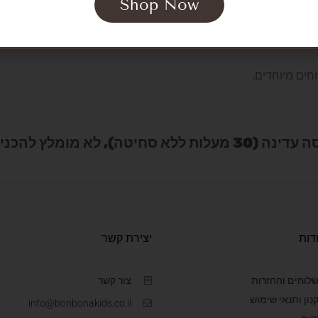
Shop Now
חים מיוחדים.
ומלץ להכניס למייבש.
דות
יצירת קשר
לוחים והחזרות
צור קשר
נון ותנאי שימוש
info@bonbonakids.co.il