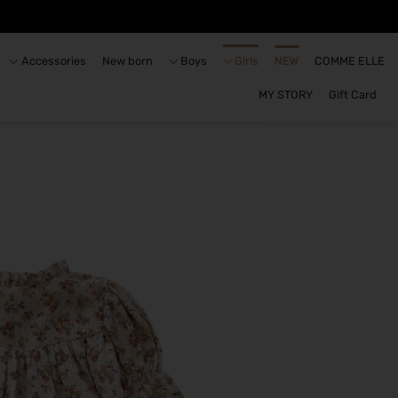
Accessories
New born
Boys
Girls
NEW
COMME ELLE
MY STORY
Gift Card