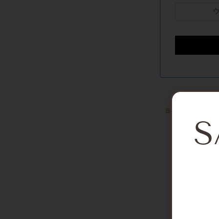
Bodysuits and ove
S