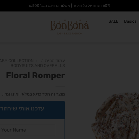
60% הנחה על כל האתר | משלוחים חינם מעל ₪500
SALE
Basics
עמוד הבית
/
/
ABY COLLECTION
BODYSUITS AND OVERALLS
Floral Romper
הוסף
לרשימת
מוצר זה חסר כרגע במלאי ואינו זמין.
המשאלות
עדכנו אותי שיחזור