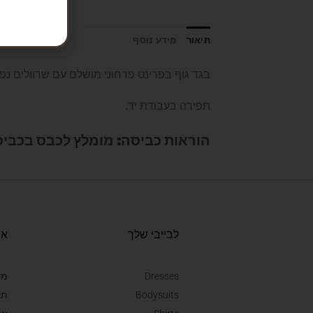
תיאור
מידע נוסף
בגד גוף בפרינט פרחוני מושלם עם שרוולים נפו
תפירה בעבודת יד.
הוראות כביסה: מומלץ לכבס בכביסה עדינה (30 מעלות ללא סחיטה), לא מ
לבייבי שלך
או
Dresses
מש
Bodysuits
תק