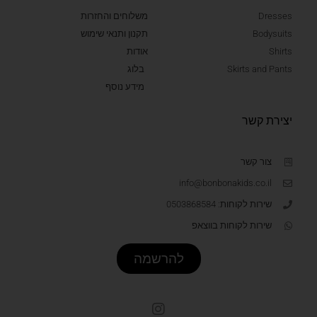
Dresses
משלוחים והחזרות
Bodysuits
תקנון ותנאי שימוש
Shirts
אודות
Skirts and Pants
בלוג
מידע נוסף
יצירת קשר
צור קשר
info@bonbonakids.co.il
שירות לקוחות: 0503868584
שירות לקוחות בווצאפ
להרשמה