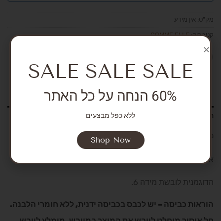
מק"ט:
אין מידע
קטגוריה:
COMME ELLE
SALE SALE SALE
60% הנחה על כל האתר
ללא כפל מבצעים
תיאור
מידע נוסף
Shop Now
אוברול בסגנון בלייזר אלגנטי עם עיטור כפתורי זהב מרשימים.
הדוגמנית לובשת מידה 6.
הוראות כביסה – יש לכבס בכביסה ידנית, ללא חומרי הלבנה.
חל איסור מוחלט לייבש את המוצר במייבש. מומלץ לייבש