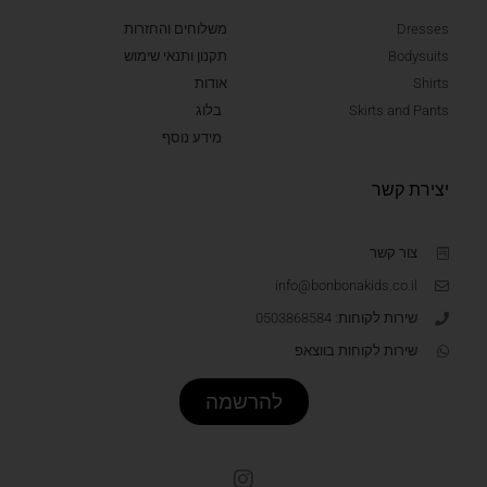
Dresses
משלוחים והחזרות
Bodysuits
תקנון ותנאי שימוש
Shirts
אודות
Skirts and Pants
בלוג
מידע נוסף
יצירת קשר
צור קשר
info@bonbonakids.co.il
שירות לקוחות: 0503868584
שירות לקוחות בווצאפ
להרשמה