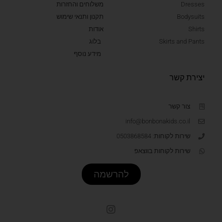
Dresses
משלוחים והחזרות
Bodysuits
תקנון ותנאי שימוש
Shirts
אודות
Skirts and Pants
בלוג
מידע נוסף
יצירת קשר
צור קשר
info@bonbonakids.co.il
שירות לקוחות: 0503868584
שירות לקוחות בווצאפ
להרשמה