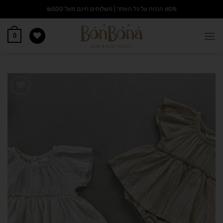
60% הנחה על כל האתר | משלוחים חינם מעל ₪500
0
הוסף
לרשימת
המשאלות