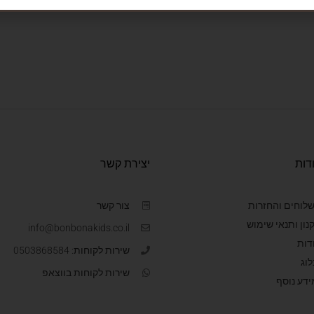
דות
יצירת קשר
לוחים והחזרות
צור קשר
נון ותנאי שימוש
info@bonbonakids.co.il
דות
שירות לקוחות: 0503868584
לוג
שירות לקוחות בווצאפ
ידע נוסף