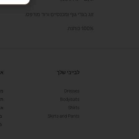
זוג בגדי גוף ומכנסיים ורוד מודפס.
100% כותנה.
לבייבי שלך
או
Dresses
מש
Bodysuits
תק
Shirts
או
Skirts and Pants
ב
מ