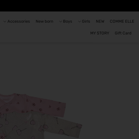
Accessories
New born
Boys
Girls
NEW
COMME ELLE
MY STORY
Gift Card