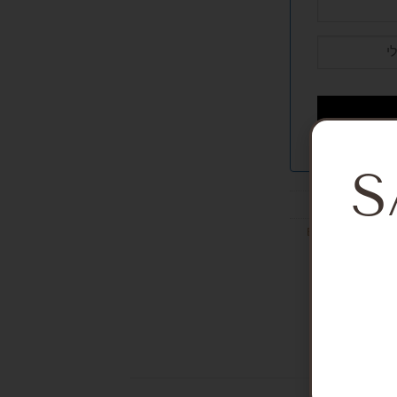
S
Bodysuits and ov