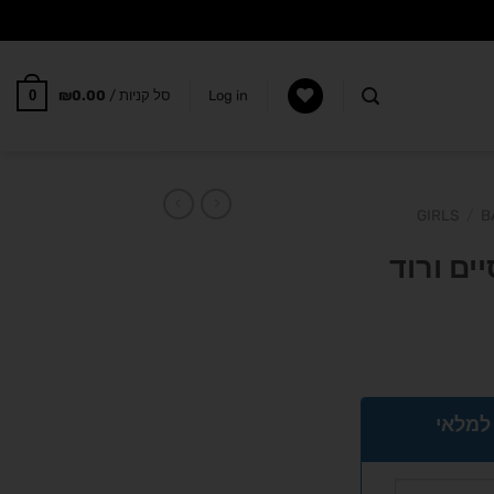
0
Log in
סל קניות /
0.00
₪
GIRLS
/
B
יים ורוד
 למלאי