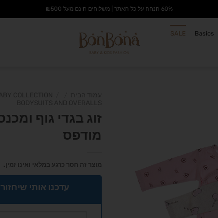
60% הנחה על כל האתר | משלוחים חינם מעל ₪500
SALE
Basics
עמוד הבית
/
/
ABY COLLECTION
BODYSUITS AND OVERALLS
זוג בגדי גוף ומכנס
מודפס
הוסף
לרשימת
המשאלות
מוצר זה חסר כרגע במלאי ואינו זמין.
עדכנו אותי שיחזור