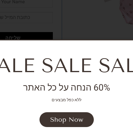
ALE SALE SA
מק"ט:
אין מידע
קטגוריות:
Girls - age NB up to
,
eralls
two years
,
SALE
60% הנחה על כל האתר
ללא כפל מבצעים
Shop Now