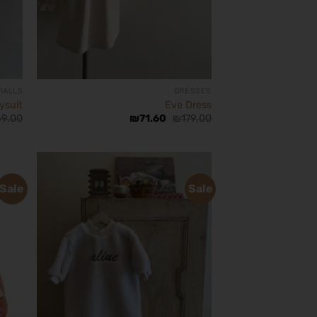
RALLS
DRESSES
ysuit
Eve Dress
69.00
₪
71.60
₪
179.00
Sale
Sale
הוסף
לרשימת
המשאלות