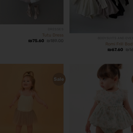
DRESSES
Tutu Dress
BODYSUITS AND OVE
₪
75.60
₪
189.00
Romi Frill Bod
₪
67.60
₪
1
Sale
הוסף
לרשימת
ל
המשאלות
ה