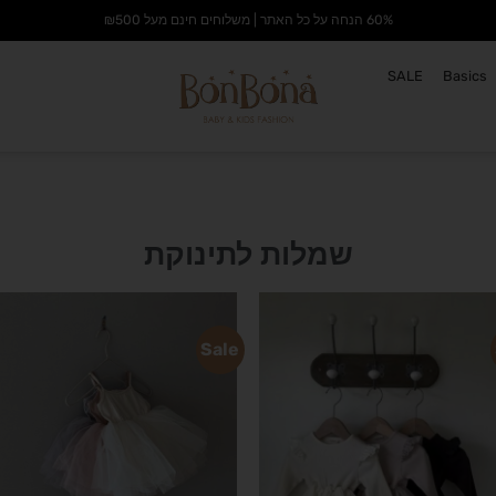
60% הנחה על כל האתר | משלוחים חינם מעל ₪500
SALE
Basics
שמלות לתינוקת
Sale
הוסף
לרשימת
ל
המשאלות
ה