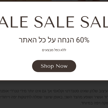
ALE SALE SA
DRESSES
BODYSUITS AND OVE
Ballet Tutu Dress
Gloria Bod
₪
59.60
₪
149.00
₪
103.60
₪
2
60% הנחה על כל האתר
ללא כפל מבצעים
דאי להיכנס לחנות הבוטיק און ליין של Bonbona. בחנות תמצאו
 עד שבע ומעלה. אנו מציעים שמלות לתינוקות וילדות ליומיום ולאיר
Shop Now
צוב שלהן שאינו סטנדרטי וקלאסי אך גם אינו יותר מידי טנרדי אופנת
ד ועשיר ושופע מהצד השני, באופן שיוצר שמלה לתינוקות יפה וייחו
קה ויפה במיוחד.