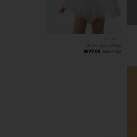
DRESSES
Snow Tutu Dress
₪
99.60
₪
249.00
הוסף
רשימת
משאלות