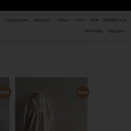
Accessories
New born
Boys
Girls
NEW
COMME ELLE
MY STORY
Gift Card
Sale
Sale
הוסף
לרשימת
המשאלות