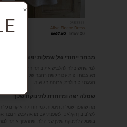
LE
RALLS
DRESSES
ysuit
Alive Fleece Dress
59.00
₪
67.60
₪
169.00
מבחר ייחודי של שמלות יפות לתינוקות
למי שחשוב לה להלביש את ביתה התינוקת בשמלה יפה ומיוחדת, כ
מעוצבות ויפות עבור קשת רחבה של גילאים, מגיל אפס
חגיגת יום הולדת, ארוחת חג ועוד.
שמלה יפה ומיוחדת לתינוקת שלך
מה שהופך שמלות תינוקות למיוחדות הוא קודם כל העי
לשלב בין הקלאסי לאופנתי עם מראה עכשווי מצד אח
בשמלה לתינוקת שאין שנייה לה, שתהפוך אותה למתו