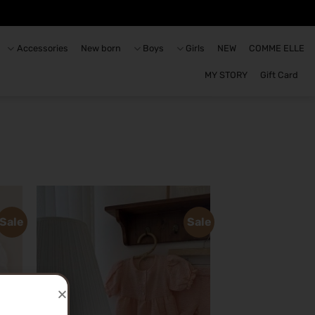
Accessories
New born
Boys
Girls
NEW
COMME ELLE
MY STORY
Gift Card
Sale
Sale
הוסף
לרשימת
המשאלות