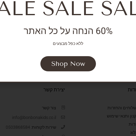
ALE SALE SA
Veronica Baby B
60% הנחה על כל האתר
₪
55.96
₪
1
ללא כפל מבצעים
Shop Now
דות
יצירת קשר
לוחים והחזרות
צור קשר
נון ותנאי שימוש
info@bonbonakids.co.il
דות
שירות לקוחות: 0503868584
לוג