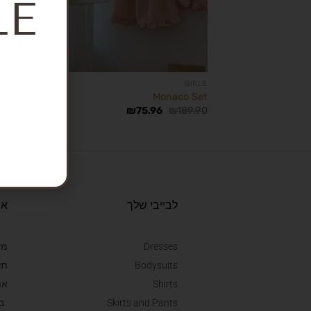
LE
GIRLS
louse
39.90
GIRLS
Monaco Set
₪
75.96
₪
189.90
לבייבי שלך
או
Dresses
מש
Bodysuits
תק
Shirts
או
Skirts and Pants
ב