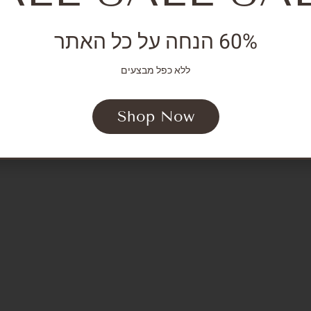
דות
שירות לקוחות: 0503868584
לוג
60% הנחה על כל האתר
שירות לקוחות בווצאפ
ידע נוסף
ללא כפל מבצעים
Shop Now
© All rights reserved | Made with ❤ by
Superweb