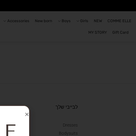
Accessories
New born
Boys
Girls
NEW
COMME ELLE
MY STORY
Gift Card
לבייבי שלך
או
LE
Dresses
מש
Bodysuits
תק