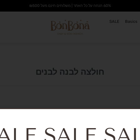
60% הנחה על כל האתר | משלוחים חינם מעל ₪500
SALE
Basics
חולצה לבנה לבנים
דות
יצירת קשר
ALE SALE SA
לוחים והחזרות
צור קשר
נון ותנאי שימוש
info@bonbonakids.co.il