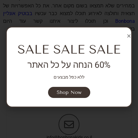
במחירים שלא תמצאו בשום מקום אחר. את כל האפשרויות של
חצאית וחולצה לאירוע תוכלו למצוא כבר עכשיו
בבוטיק אונליין
Bonbona
וכן תוכלו ליצור איתנו קשר עוד היום
בטלפון
0503868584
.
SALE SALE SALE
צרו איתנו קשר
60% הנחה על כל האתר
ללא כפל מבצעים
Shop Now
050-3868584
info@bonbonakids.co.il