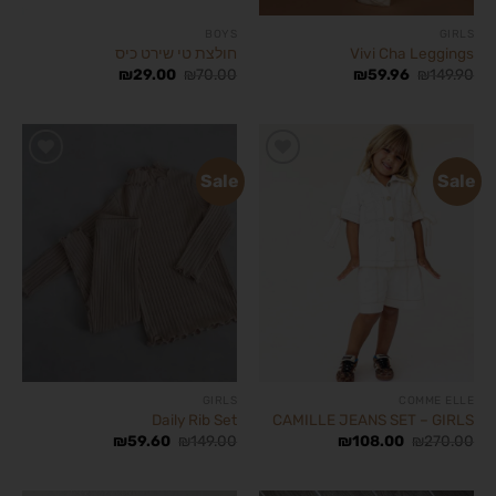
BOYS
GIRLS
Vivi Cha Leggings
חולצת טי שירט כיס
₪
29.00
₪
70.00
₪
59.96
₪
149.90
Sale
Sale
הוסף
הוסף
לרשימת
לרשימת
המשאלות
המשאלות
GIRLS
COMME ELLE
Daily Rib Set
CAMILLE JEANS SET – GIRLS
₪
59.60
₪
149.00
₪
108.00
₪
270.00