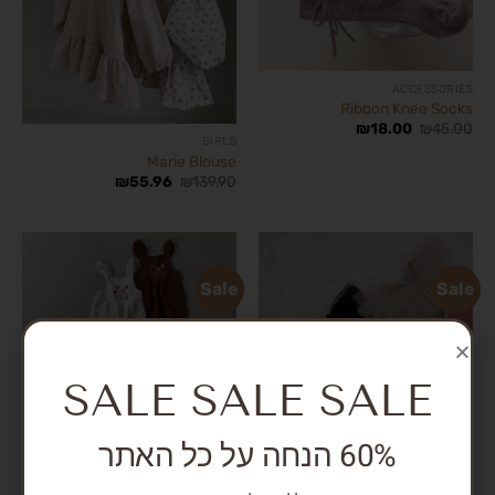
ACCESSORIES
Ribbon Knee Socks
₪
18.00
₪
45.00
GIRLS
Marie Blouse
₪
55.96
₪
139.90
Sale
Sale
הוסף
הוסף
לרשימת
לרשימת
המשאלות
המשאלות
SALE SALE SALE
BODYSUITS AND OVERALLS
Sugar Suspender Pants
60% הנחה על כל האתר
₪
71.96
₪
179.90
GIRLS
Swan Tutu Skirt