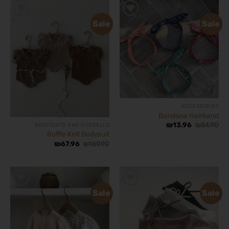
Sale
Sale
הוסף
הוסף
לרשימת
לרשימת
המשאלות
המשאלות
ACCESSORIES
Bandana Hairband
₪
13.96
₪
34.90
BODYSUITS AND OVERALLS
Ruffle Knit Bodysuit
₪
67.96
₪
169.90
Sale
Sale
הוסף
הוסף
לרשימת
לרשימת
המשאלות
המשאלות