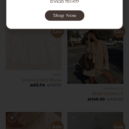
ללא כפל מבצעים
₪
47.96
₪
119.90
Shop Now
Sale
Sale
הוסף
הוסף
לרשימת
לרשימת
המשאלות
המשאלות
GIRLS
Veronica Baby Blouse
₪
55.96
₪
139.90
COMME ELLE
BEIGE OVERALLS
₪
168.00
₪
420.00
Sale
Sale